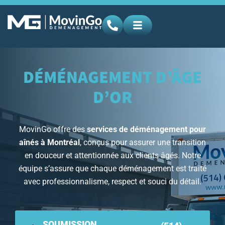
DÉMÉNAGEMENT D’ÂGE
D’OR
MovinGo offre des
services de déménagement pour
aînés à Montréal
, conçus pour assurer une transition
en douceur et attentionnée aux clients âgés. Notre
équipe s’assure que chaque déménagement est traité
avec professionnalisme, respect et souci du détail.
SOUMISSION